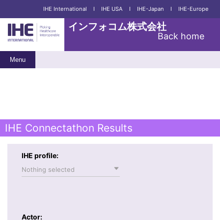
IHE International
I
IHE USA
I
IHE-Japan
I
IHE-Europe
インフォコム株式会社
Back home
Menu
IHE Connectathon Results
IHE profile:
Nothing selected
Actor: